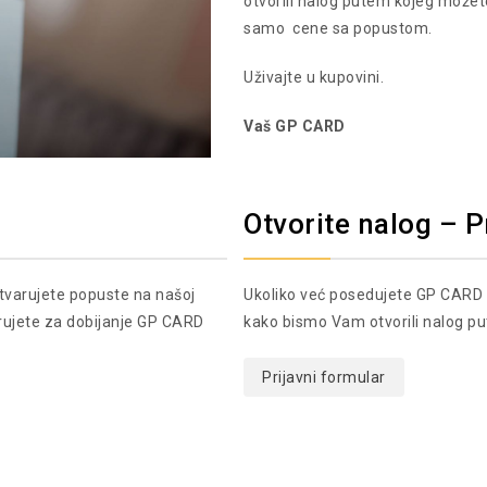
otvorili nalog putem kojeg možet
samo cene sa popustom.
Uživajte u kupovini.
Vaš GP CARD
Otvorite nalog – P
stvarujete popuste na našoj
Ukoliko već posedujete GP CARD 
trujete za dobijanje GP CARD
kako bismo Vam otvorili nalog pu
Prijavni formular