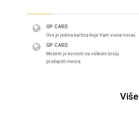
GP CARD
Ovo je jedina kartica koja Vam vraća novac.
GP CARD
Možete je koristiti na velikom broju
prodajnih mesta.
Više