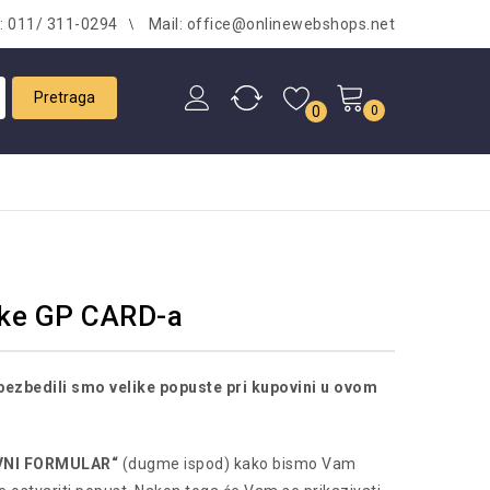
l: 011/ 311-0294
Mail: office@onlinewebshops.net
0
0
ike GP CARD-a
ezbedili smo velike popuste pri kupovini u ovom
VNI FORMULAR“
(dugme ispod) kako bismo Vam