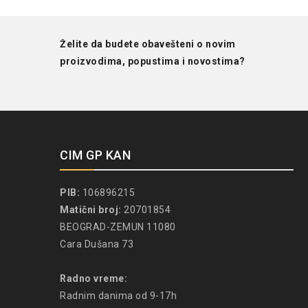
Želite da budete obavešteni o novim
proizvodima, popustima i novostima?
CIM GP KAN
PIB:
106896215
Matični broj:
20701854
BEOGRAD-ZEMUN 11080
Cara Dušana 73
Radno vreme:
Radnim danima od 9-17h