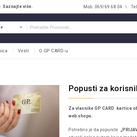
e.
Saznajte više.
Mob: 069/69 68 04
Te
je
nica
Vesti
O GP CARD-u
Popusti za korisn
Za vlasnike GP CARD kartice ob
web shopu.
Potrebno je da popunite
„PRIJA