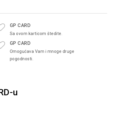
GP CARD
Sa ovom karticom štedite.
GP CARD
Omogućava Vam i mnoge druge
pogodnosti.
ARD-u