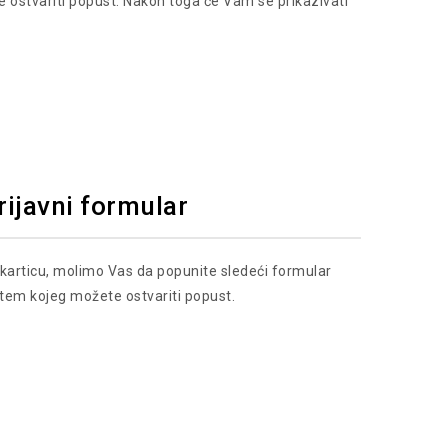
e ostvariti popust. Nakon toga će Vam se prikazivati
rijavni formular
karticu, molimo Vas da popunite sledeći formular
tem kojeg možete ostvariti popust.