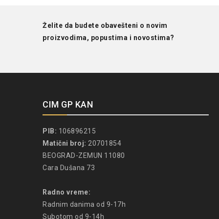
Želite da budete obavešteni o novim
proizvodima, popustima i novostima?
CIM GP KAN
PIB:
106896215
Matični broj:
20701854
BEOGRAD-ZEMUN 11080
Cara Dušana 73
Radno vreme:
Radnim danima od 9-17h
Subotom od 9-14h