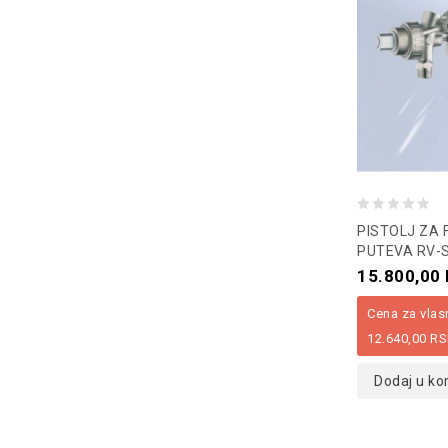
0
PISTOLJ ZA
out
PUTEVA RV-
of
15.800,00
5
Cena za vla
12.640,00
RS
Dodaj u ko