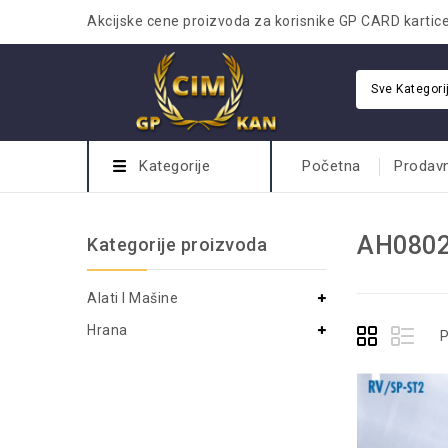
Akcijske cene proizvoda za korisnike GP CARD kartic
Sve Kategori
Kategorije
Početna
Prodav
AH080
Kategorije proizvoda
Alati I Mašine
Hrana
P