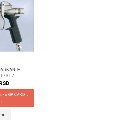
 FARBANJE
SP/ST2
RSD
snike GP CARD-a
D
rpu