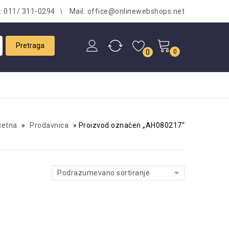
l: 011/ 311-0294
Mail: office@onlinewebshops.net
0
0
četna
»
Prodavnica
»
Proizvod označen „AH080217“
Podrazumevano sortiranje