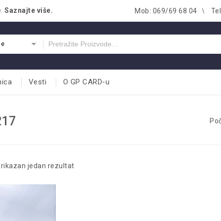
e.
Saznajte više.
Mob: 069/69 68 04
Te
je
nica
Vesti
O GP CARD-u
217
Po
rikazan jedan rezultat