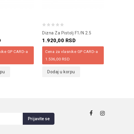
0
0
Dizna Za Pistolj F1/N 2.5
Komplet Za
out
out
D
1.920,00
RSD
7.080,0
of
of
nike GP CARD-a
Cena za vlasnike GP CARD-a
Cena za v
5
5
1.536,00
RSD
5.664,00
rpu
Dodaj u korpu
Dodaj u