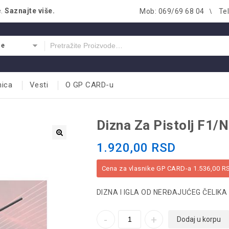
e.
Saznajte više.
Mob: 069/69 68 04
Te
je
nica
Vesti
O GP CARD-u
Dizna Za Pistolj F1/N
1.920,00
RSD
Cena za vlasnike GP CARD-a
1.536,00
R
DIZNA I IGLA OD NERĐAJUĆEG ČELIKA 
Dodaj u korpu