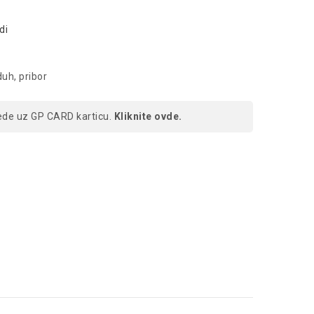
di
duh, pribor
ede uz GP CARD karticu.
Kliknite ovde.