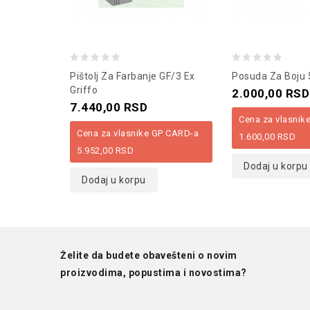
0
0
Pištolj Za Farbanje GF/3 Ex
Posuda Za Boju 
out
out
Griffo
2.000,00
RSD
of
of
7.440,00
RSD
Cena za vlasnik
5
5
Cena za vlasnike GP CARD-a
1.600,00
RSD
5.952,00
RSD
Dodaj u korpu
Dodaj u korpu
Želite da budete obavešteni o novim
proizvodima, popustima i novostima?