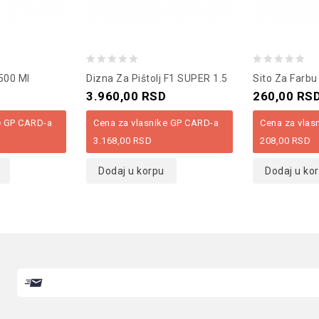
0
0
500 Ml
Dizna Za Pištolj F1 SUPER 1.5
Sito Za Farbu
out
out
3.960,00
RSD
260,00
RS
of
of
e GP CARD-a
Cena za vlasnike GP CARD-a
Cena za vlas
5
5
3.168,00
RSD
208,00
RSD
Dodaj u korpu
Dodaj u ko