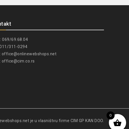
ntakt
: 069/69.68.04
: 011/311-0294
:
office@onlinewebshops.net
:
office@cim.co.rs
0
newebshops.net je u vlasništvu firme CIM GP KAN DOO.