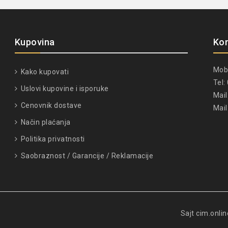
Kupovina
Ko
Mob
Kako kupovati
Tel
Uslovi kupovine i isporuke
Mail
Cenovnik dostave
Mail
Način plaćanja
Politika privatnosti
Saobraznost / Garancije / Reklamacije
Sajt cim.onli