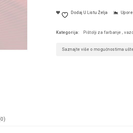
Dodaj U Listu Želja
Upore
Kategorija:
Pištolji za farbanje , vaz
Saznajte više o mogućnostima ušt
(0)