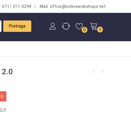
l: 011/ 311-0294
Mail: office@onlinewebshops.net
0
0
 2.0
SD
2,0