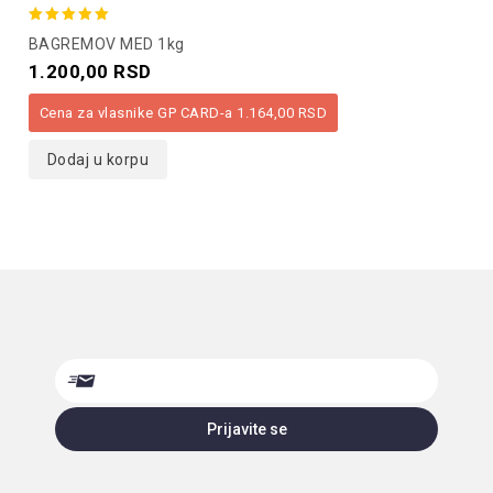
5.00
BAGREMOV MED 1kg
out of 5
1.200,00
RSD
Cena za vlasnike GP CARD-a
1.164,00
RSD
Dodaj u korpu