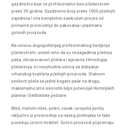
gazdinstvo koje se profesionalno bavi pčelarstvom
preko 30 godina. Gazdinstvo broji preko 1000 pčelinjih
zajednica i ima kompletno zaokružen proces od
primarne proizvodnje do pakovanja i plasmana
gotovih proizvoda.
Na osnovu dugogodišnjeg profesionalnog bavljenja
pčelarstvom, uvideli smo da su nezagađena pčelinja
paša, obrazovanost pčelara i ispravna tehnologija
pčelarenja, tri neophodna uslova za dobijanje
vrhunskog kvaliteta pčelinjih proizvoda. Stalnom
seobom pčela sa jedne bogate paše na drugu,
maksimalno smo iskoristili biljni potencijal Homoljskih
planina i Deliblatske peščare.
Med, matični mleč, polen, vosak i propolis potiču
isključivo iz proizvodnje sa našeg pčelinjaka te tako
poseduju izvorni kvalitet. Gotovi proizvodi pripremaju