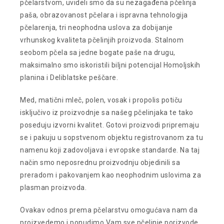
pčelarstvom, uvideli smo da su nezagađena pčelinja
paša, obrazovanost pčelara i ispravna tehnologija
pčelarenja, tri neophodna uslova za dobijanje
vrhunskog kvaliteta pčelinjih proizvoda. Stalnom
seobom pčela sa jedne bogate paše na drugu,
maksimalno smo iskoristili biljni potencijal Homoljskih
planina i Deliblatske peščare.
Med, matični mleč, polen, vosak i propolis potiču
isključivo iz proizvodnje sa našeg pčelinjaka te tako
poseduju izvorni kvalitet. Gotovi proizvodi pripremaju
se i pakuju u sopstvenom objektu registrovanom za tu
namenu koji zadovoljava i evropske standarde. Na taj
način smo neposrednu proizvodnju objedinili sa
preradom i pakovanjem kao neophodnim uslovima za
plasman proizvoda.
Ovakav odnos prema pčelarstvu omogućava nam da
proizvedemo i ponudimo Vam sve pčelinje porizvode