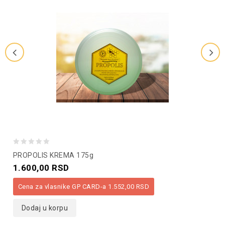
0
PROPOLIS KREMA 175g
out
1.600,00
RSD
of
Cena za vlasnike GP CARD-a
1.552,00
RSD
5
Dodaj u korpu